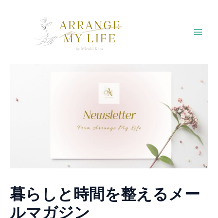
内
容
を
Mai
ス
キ
Men
ッ
プ
暮らしと時間を整えるメー
ルマガジン