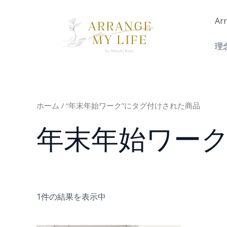
内
容
Ar
を
ス
理
キ
ッ
プ
ホーム
/ “年末年始ワーク”にタグ付けされた商品
年末年始ワー
1件の結果を表示中