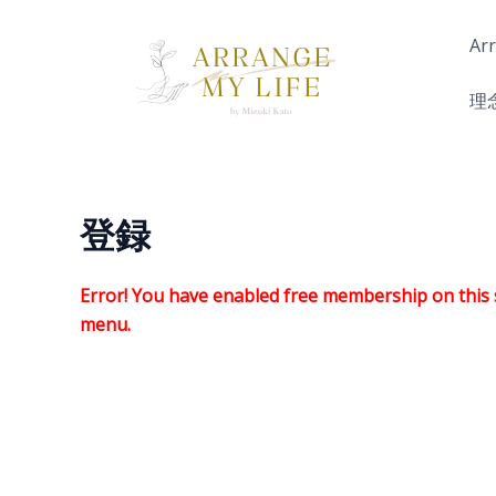
内
容
Ar
を
ス
理
キ
ッ
プ
登録
Error! You have enabled free membership on this si
menu.