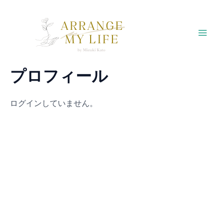
内
容
を
Mai
ス
キ
Men
プロフィール
ッ
プ
ログインしていません。