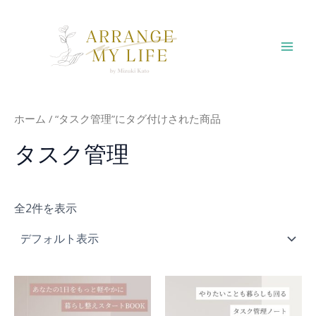
内
容
を
Mai
ス
キ
Men
ッ
プ
ホーム
/ “タスク管理”にタグ付けされた商品
タスク管理
全2件を表示