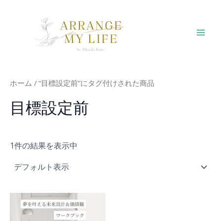
内
容
を
Mai
ス
キ
Men
ッ
プ
ホーム
/ “目標設定前”にタグ付けされた商品
目標設定前
1件の結果を表示中