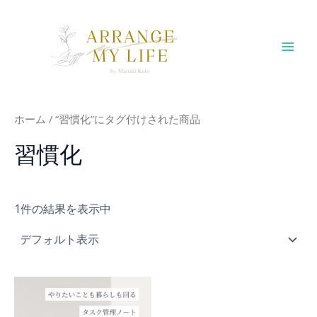
内
容
を
Mai
ス
キ
Men
ッ
プ
ホーム
/ “習慣化”にタグ付けされた商品
習慣化
1件の結果を表示中