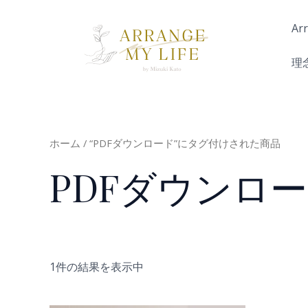
内
容
Ar
を
ス
理
キ
ッ
プ
ホーム
/ “PDFダウンロード”にタグ付けされた商品
PDFダウンロ
1件の結果を表示中