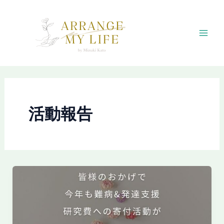
内
容
を
Mai
ス
キ
Men
ッ
プ
活動報告